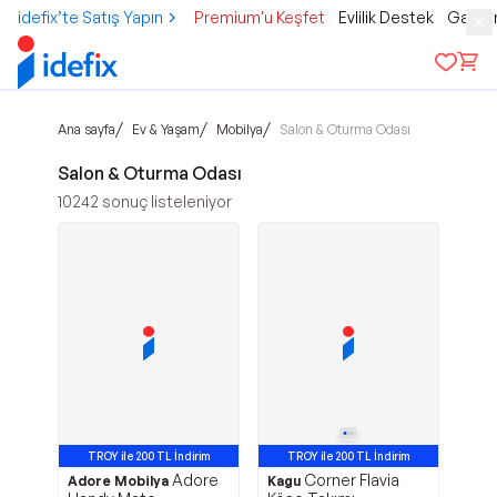
idefix’te Satış Yapın
Premium'u Keşfet
Evlilik Destek
Gamer
/
/
/
Ana sayfa
Ev & Yaşam
Mobilya
Salon & Oturma Odası
Salon & Oturma Odası
10242
sonuç listeleniyor
TROY ile 200 TL İndirim
TROY ile 200 TL İndirim
Adore
Corner Flavia
Adore Mobilya
Kagu