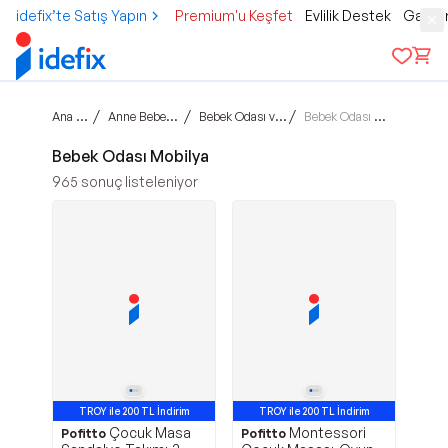
idefix’te Satış Yapın
Premium'u Keşfet
Evlilik Destek
Gamer
Ana sayfa
/
/
/
Anne Bebek Çocuk
Bebek Odası ve Tekstil
Bebek Odası Mobilya
Bebek Odası Mobilya
965
sonuç listeleniyor
TROY ile 200 TL İndirim
TROY ile 200 TL İndirim
Çocuk Masa
Montessori
Pofitto
Pofitto