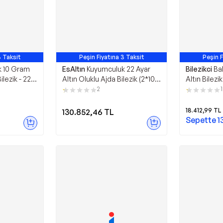
3 Taksit
Peşin Fiyatına 3 Taksit
Peşin F
k 10 Gram
EsAltın
Kuyumculuk 22 Ayar
Bilezikci
Ba
ilezik - 22 /
Altın Oluklu Ajda Bilezik (2*10)
Altın Bilezik
20 gr. - 22 / Altın
2
1
18.412,99
TL
130.852,46
TL
Sepette
1