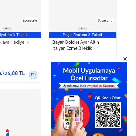
Sponsorlu
Sponsorlu
iyatına 3 Taksit
Peşin Fiyatına 3 Taksit
klava Hediyelik
Bayar Gold
14 Ayar Altın
Italyan Ezme Bileklik
11.728,07
TL
3.726,88
TL
Sepette
10.555,26
TL