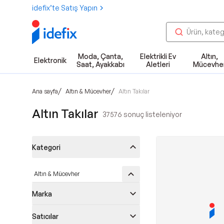
idefix’te Satış Yapın
Moda, Çanta,
Elektrikli Ev
Altın,
Elektronik
Saat, Ayakkabı
Aletleri
Mücevhe
/
/
Ana sayfa
Altın & Mücevher
Altın Takılar
Altın Takılar
37576
sonuç listeleniyor
Kategori
Altın & Mücevher
Marka
Satıcılar