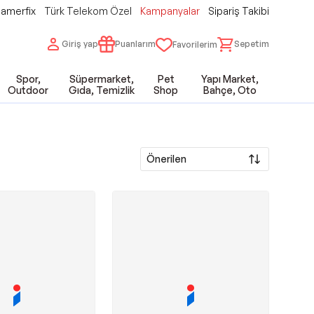
amerfix
Türk Telekom Özel
Kampanyalar
Sipariş Takibi
Giriş yap
Puanlarım
Sepetim
Favorilerim
Spor,
Süpermarket,
Pet
Yapı Market,
Outdoor
Gıda, Temizlik
Shop
Bahçe, Oto
Önerilen