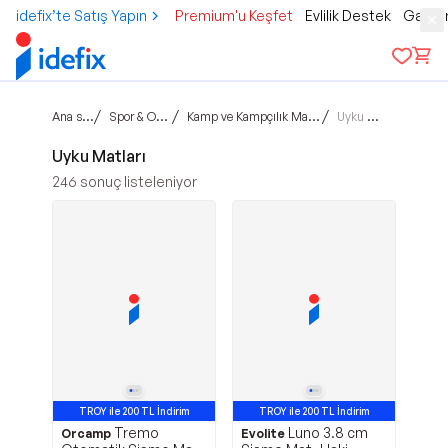
idefix’te Satış Yapın
Premium'u Keşfet
Evlilik Destek
Gamer
Ana sayfa
/
/
/
Spor & Outdoor
Kamp ve Kampçılık Malzemeleri
Uyku Matları
Uyku Matları
246
sonuç listeleniyor
TROY ile 200 TL İndirim
TROY ile 200 TL İndirim
Tremo
Luno 3.8 cm
Avantajlı Ürün
Avantajlı Ürün
Orcamp
Evolite