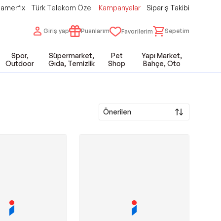
amerfix
Türk Telekom Özel
Kampanyalar
Sipariş Takibi
Giriş yap
Puanlarım
Sepetim
Favorilerim
Spor,
Süpermarket,
Pet
Yapı Market,
Outdoor
Gıda, Temizlik
Shop
Bahçe, Oto
Önerilen