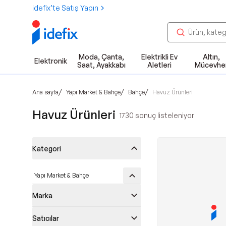
idefix’te Satış Yapın
Moda, Çanta,
Elektrikli Ev
Altın,
Elektronik
Saat, Ayakkabı
Aletleri
Mücevhe
/
/
/
Ana sayfa
Yapı Market & Bahçe
Bahçe
Havuz Ürünleri
Havuz Ürünleri
1730
sonuç listeleniyor
Kategori
Yapı Market & Bahçe
Marka
Satıcılar