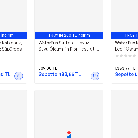
 İndirim
TROY ile 200 TL İndirim
TROY il
s Kablosuz,
WaterFun
Su Testi Havuz
Water Fun
uz Süpürgesi
Suyu Ölçüm Ph Klor Test Kiti
Led ( Osram
Uygunhavuz
Aydınlatma
1
Type Led L
Toptancıyı
509,00
TL
1.383,77
TL
50
TL
Sepette
483,55
TL
Sepette
1