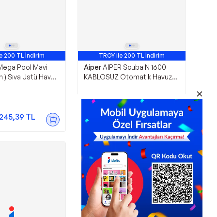
e 200 TL İndirim
TROY ile 200 TL İndirim
Mega Pool Mavi
Aiper
AIPER Scuba N 1600
 ) Sıva Üstü Havuz
KABLOSUZ Otomatik Havuz
 Lambası-Flat
Süpürge Robotu-Robotic Poll
ights-
Cleaner-ToptancıyızBiz
zBiz
52.000,00
TL
.245,39
TL
Sepette
47.320,00
TL