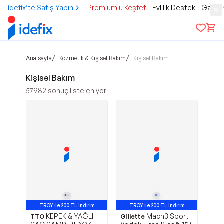
idefix’te Satış Yapın
Premium'u Keşfet
Evlilik Destek
Gamer
/
/
Ana sayfa
Kozmetik & Kişisel Bakım
Kişisel Bakım
Kişisel Bakım
57982
sonuç listeleniyor
TROY ile 200 TL İndirim
TROY ile 200 TL İndirim
KEPEK & YAĞLI
Mach3 Sport
En Çok Satan 17. Ürün
TTO
Gillette