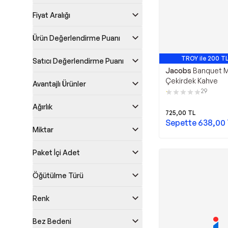
Fiyat Aralığı
Ürün Değerlendirme Puanı
TROY ile 200 TL
Satıcı Değerlendirme Puanı
En Çok Satan 1
Jacobs
Banquet M
Çekirdek Kahve
Avantajlı Ürünler
29
Ağırlık
725,00
TL
Sepette
638,00
Miktar
Paket İçi Adet
Öğütülme Türü
Renk
Bez Bedeni