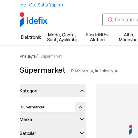
idefix’te Satış Yapın
Moda, Çanta,
Elektrikli Ev
Altın,
Elektronik
Saat, Ayakkabı
Aletleri
Mücevhe
/
Ana sayfa
Süpermarket
Süpermarket
102133
sonuç listeleniyor
Kategori
Süpermarket
Marka
Satıcılar