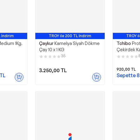
 İndirim
TROY ile 200 TL İndirim
TROY il
5. Ürün
En Çok
edium 1Kg.
Çaykur
Kamelya Siyah Dökme
Tchibo
Pro
Çay 10 x 1 KG
Çekirdek K
35
920,00
TL
3.250,00
TL
TL
Sepette
8