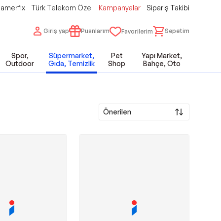
amerfix
Türk Telekom Özel
Kampanyalar
Sipariş Takibi
Giriş yap
Puanlarım
Sepetim
Favorilerim
Spor,
Süpermarket,
Pet
Yapı Market,
Outdoor
Gıda, Temizlik
Shop
Bahçe, Oto
Önerilen