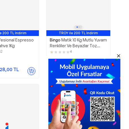
e 200 TL İndirim
TROY ile 200 TL İndirim
 Satan 3. Ürün
En Çok Satan 2. Ürün
fesional Espresso
Bingo
Matik 10 Kg Mutlu Yuvam
ahve 1Kg
Renkliler Ve Beyazlar Toz
Çamaşır Deterjanı Ekonomi
82
4
Paketi 2'li
749,90
TL
28,00
TL