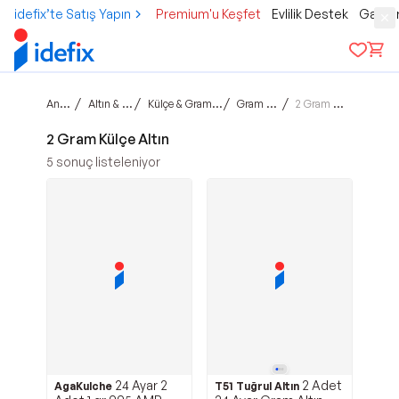
idefix’te Satış Yapın
Premium'u Keşfet
Evlilik Destek
Gamer
Ana sayfa
/
/
/
/
Altın & Mücevher
Külçe & Gram & Ziynet Altın
Gram Külçe Altın
2 Gram Külçe Altın
2 Gram Külçe Altın
5
sonuç listeleniyor
24 Ayar 2
2 Adet
AgaKulche
T51 Tuğrul Altın