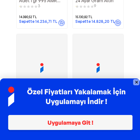
Adet 1 gr 995 AMR
24 Ayar Gram Altın
Külçe Altın
3
9
14.380,52
TL
15.130,82
TL
Sepette
14.236,71
TL
Sepette
14.828,20
TL
2 gr 24
NADİR GOLD
Harem Altın
Sahra
Ayar İAR Külçe Altın
2.5 GRAM 24 AYAR
KÜLÇE ALTIN SAHRA
1
1
17.777,02
TL
14.825,92
TL
Sepette
14.704,21
TL