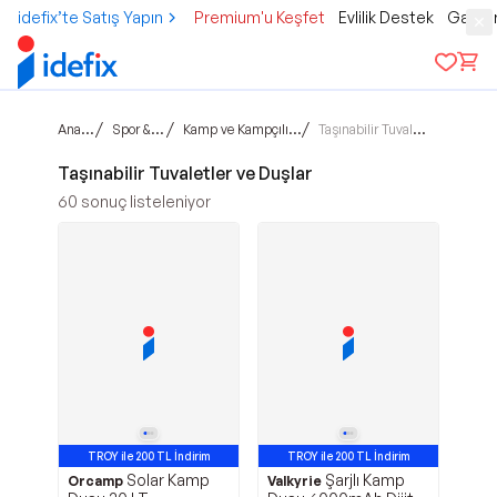
idefix’te Satış Yapın
Premium'u Keşfet
Evlilik Destek
Gamer
Ana sayfa
/
/
/
Spor & Outdoor
Kamp ve Kampçılık Malzemeleri
Taşınabilir Tuvaletler ve Duşlar
Taşınabilir Tuvaletler ve Duşlar
60
sonuç listeleniyor
TROY ile 200 TL İndirim
TROY ile 200 TL İndirim
Solar Kamp
Şarjlı Kamp
Orcamp
Valkyrie