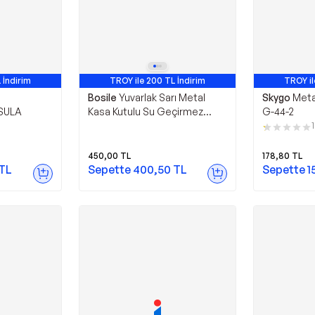
 İndirim
TROY ile 200 TL İndirim
TROY il
Bosile
Yuvarlak Sarı Metal
Skygo
Meta
SULA
Kasa Kutulu Su Geçirmez
G-44-2
Fosforlu Dayanıklı Pusula
1
5X1.6Cm
450,00
TL
178,80
TL
TL
Sepette
400,50
TL
Sepette
1