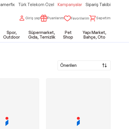
amerfix
Türk Telekom Özel
Kampanyalar
Sipariş Takibi
Giriş yap
Puanlarım
Sepetim
Favorilerim
Spor,
Süpermarket,
Pet
Yapı Market,
Outdoor
Gıda, Temizlik
Shop
Bahçe, Oto
Önerilen