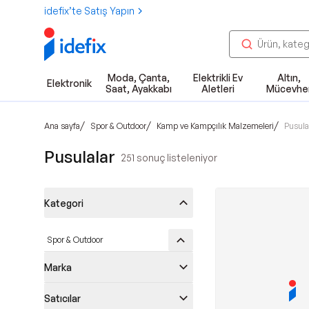
idefix’te Satış Yapın
Moda, Çanta,
Elektrikli Ev
Altın,
Elektronik
Saat, Ayakkabı
Aletleri
Mücevhe
/
/
/
Ana sayfa
Spor & Outdoor
Kamp ve Kampçılık Malzemeleri
Pusula
Pusulalar
251
sonuç listeleniyor
Kategori
Spor & Outdoor
Marka
Satıcılar