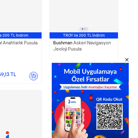
e 200 TL İndirim
TROY ile 200 TL İndirim
Avantajlı Ürün
l Anahtarlık Pusula
Bushman
Askeri Navigasyon
Jeoloji Pusula
616,00
TL
59,13
TL
Sepette
548,24
TL