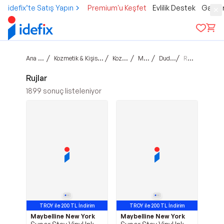
idefix’te Satış Yapın
Premium'u Keşfet
Evlilik Destek
Gamer
Ana sayfa
/
/
/
/
/
Kozmetik & Kişisel Bakım
Kozmetik
Makyaj
Dudaklar
Rujlar
Rujlar
1899
sonuç listeleniyor
TROY ile 200 TL İndirim
TROY ile 200 TL İndirim
Maybelline New York
Maybelline New York