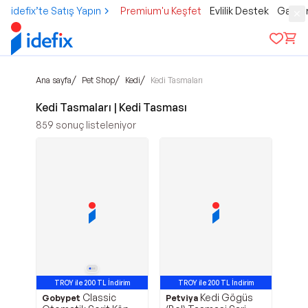
idefix’te Satış Yapın
Premium'u Keşfet
Evlilik Destek
Gamer
/
/
/
Ana sayfa
Pet Shop
Kedi
Kedi Tasmaları
Kedi Tasmaları | Kedi Tasması
859
sonuç listeleniyor
TROY ile 200 TL İndirim
TROY ile 200 TL İndirim
Classic
Kedi Gögüs
Gobypet
Petviya