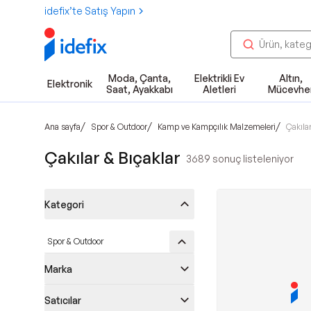
idefix’te Satış Yapın
Moda, Çanta,
Elektrikli Ev
Altın,
Elektronik
Saat, Ayakkabı
Aletleri
Mücevhe
/
/
/
Ana sayfa
Spor & Outdoor
Kamp ve Kampçılık Malzemeleri
Çakılar
Çakılar & Bıçaklar
3689
sonuç listeleniyor
Kategori
Spor & Outdoor
Marka
Satıcılar