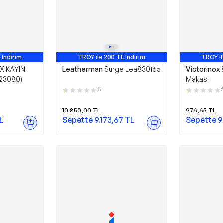
 İndirim
TROY ile 200 TL İndirim
TROY il
rün
Avantajlı Ürün
X KAYIN
Leatherman
Surge Lea830165
Victorinox
123080)
Makası
8
10.850,00
TL
976,65
TL
L
Sepette
9.173,67
TL
Sepette
9