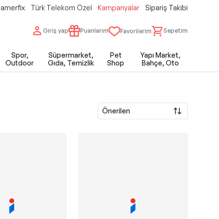
amerfix
Türk Telekom Özel
Kampanyalar
Sipariş Takibi
Giriş yap
Puanlarım
Sepetim
Favorilerim
Spor,
Süpermarket,
Pet
Yapı Market,
Outdoor
Gıda, Temizlik
Shop
Bahçe, Oto
Önerilen