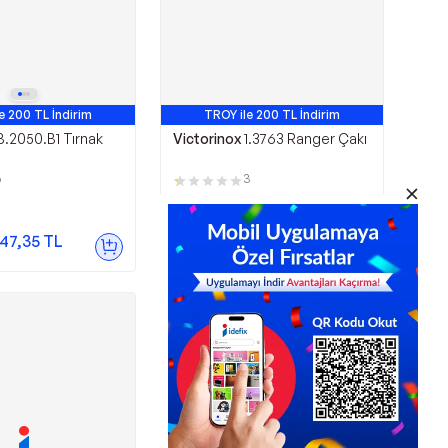
e 200 TL İndirim
TROY ile 200 TL İndirim
8.2050.B1 Tırnak
Victorinox
1.3763 Ranger Çakı
6
3
3.577,00
TL
47,35
TL