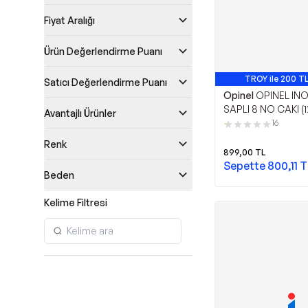
Fiyat Aralığı
Ürün Değerlendirme Puanı
TROY ile 200 TL
Satıcı Değerlendirme Puanı
Avantajlı Ü
Opinel
OPINEL INO
SAPLI 8 NO CAKI (
Avantajlı Ürünler
16
Renk
899,00
TL
Sepette
800,11
T
Beden
Kelime Filtresi