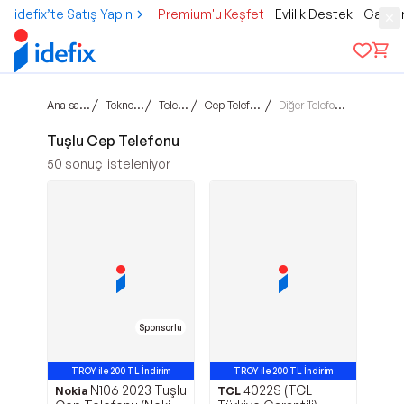
idefix’te Satış Yapın
Premium'u Keşfet
Evlilik Destek
Gamer
Ana sayfa
/
/
/
/
Teknoloji
Telefon
Cep Telefonu
Diğer Telefonlar
Tuşlu Cep Telefonu
50
sonuç listeleniyor
Sponsorlu
TROY ile 200 TL İndirim
TROY ile 200 TL İndirim
N106 2023 Tuşlu
4022S (TCL
Alışveriş Kredisine Uygun
Alışveriş Kredisine Uygun
Nokia
TCL