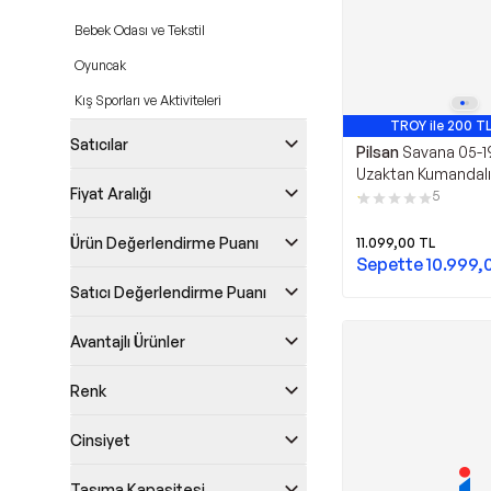
Bebek Odası ve Tekstil
Oyuncak
Kış Sporları ve Aktiviteleri
TROY ile 200 TL
Satıcılar
Pilsan
Savana 05-1
Uzaktan Kumandalı
Fiyat Aralığı
Araba
5
Ürün Değerlendirme Puanı
11.099,00
TL
Sepette
10.999,
Satıcı Değerlendirme Puanı
Avantajlı Ürünler
Renk
Cinsiyet
Taşıma Kapasitesi