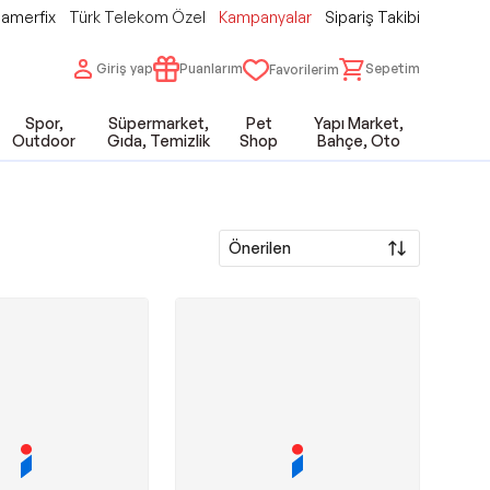
amerfix
Türk Telekom Özel
Kampanyalar
Sipariş Takibi
Giriş yap
Puanlarım
Sepetim
Favorilerim
Spor,
Süpermarket,
Pet
Yapı Market,
Outdoor
Gıda, Temizlik
Shop
Bahçe, Oto
Önerilen