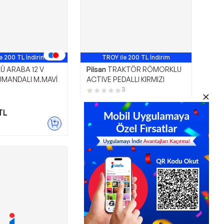
e 200 TL İndirim
TROY ile 200 TL İndirim
Ü ARABA 12 V
Pilsan
TRAKTÖR RÖMORKLU
MANDALI M.MAVİ
ACTIVE PEDALLI KIRMIZI
3
TL
2.369,00
TL