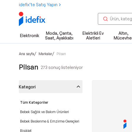
idefix’te Satış Yapın
Moda, Çanta,
Elektrikli Ev
Altın,
Elektronik
Saat, Ayakkabı
Aletleri
Mücevhe
/
/
Ana sayfa
Markalar
Pilsan
Pilsan
273
sonuç listeleniyor
Kategori
Tüm Kategoriler
Bebek Sağlık ve Bakım Ürünleri
Bebek Beslenme & Emzirme Gereçleri
Bisiklet