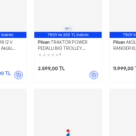
 İndirim
TROY ile 200 TL İndirim
TROY il
Çok Satan
98 12 V
Pilsan
TRAKTÖR POWER
Pilsan
AKÜL
 Akülü
PEDALLI BIG TROLLEY
RANGER KU
RÖMORKLU
4
2.599,00
TL
11.999,00
00
TL