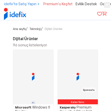
idefix’te Satış Yapın
Premium'u Keşfet
Evlilik Destek
Gamer
/
/
Ana sayfa
Teknoloji
Dijital Ürünler
Dijital Ürünler
96
sonuç listeleniyor
Sponsorlu
Kalan Süre :
Windows 11
Premium
Microsoft
Kaspersky