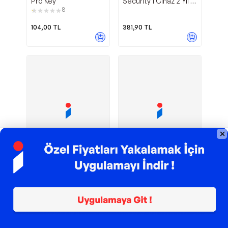
Pro Key
Security 1 Cihaz 2 Yıl (
Güncel )
8
104,00
TL
381,90
TL
Kalan Süre :
Windows 10
Windows 11
Microsoft
Microsoft
Pro Dijital Lisans
Home OEM Lisans
2
149,90
TL
939,90
TL