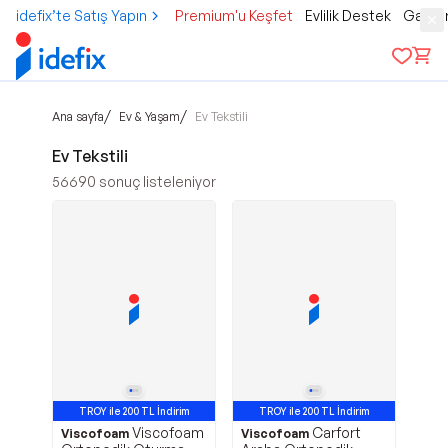
idefix’te Satış Yapın
Premium'u Keşfet
Evlilik Destek
Gamer
/
/
Ana sayfa
Ev & Yaşam
Ev Tekstili
Ev Tekstili
56690
sonuç listeleniyor
TROY ile 200 TL İndirim
TROY ile 200 TL İndirim
Viscofoam
Carfort
En Çok Satan 1. Ürün
En Çok Satan 3. Ürün
Viscofoam
Viscofoam