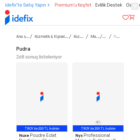
idefix’te Satış Yapın
Premium'u Keşfet
Evlilik Destek
Gamer
Ana sayfa
/
/
/
/
/
Kozmetik & Kişisel Bakım
Kozmetik
Makyaj
Yüz
Pudra
Pudra
268
sonuç listeleniyor
TROY ile 200 TL İndirim
TROY ile 200 TL İndirim
Poudre Eclat
Professional
Nuxe
Nyx