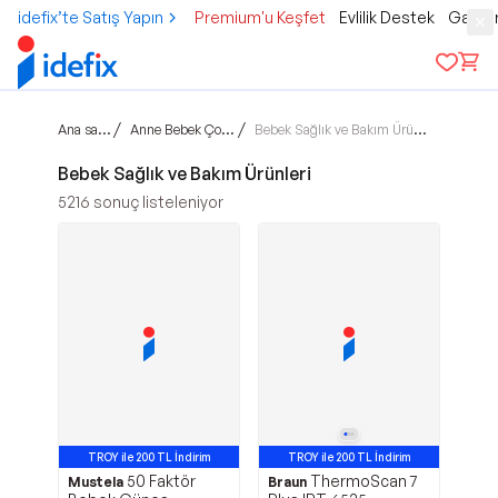
idefix’te Satış Yapın
Premium'u Keşfet
Evlilik Destek
Gamer
Ana sayfa
/
/
Anne Bebek Çocuk
Bebek Sağlık ve Bakım Ürünleri
Bebek Sağlık ve Bakım Ürünleri
5216
sonuç listeleniyor
TROY ile 200 TL İndirim
TROY ile 200 TL İndirim
50 Faktör
ThermoScan 7
Mustela
Braun