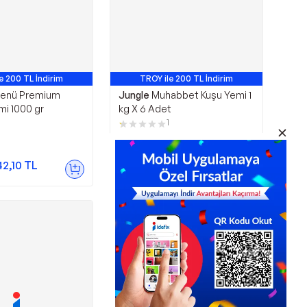
e 200 TL İndirim
TROY ile 200 TL İndirim
enü Premium
Jungle
Muhabbet Kuşu Yemi 1
mi 1000 gr
kg X 6 Adet
1
469,00
TL
42,10
TL
Sepette
426,79
TL