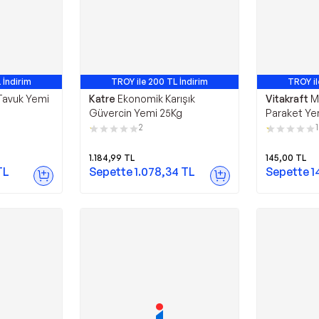
 İndirim
TROY ile 200 TL İndirim
TROY il
 Tavuk Yemi
Katre
Ekonomik Karışık
Vitakraft
M
Güvercin Yemi 25Kg
Paraket Ye
 Ve Tüm
2
1
1.184,99
TL
145,00
TL
TL
Sepette
1.078,34
TL
Sepette
1