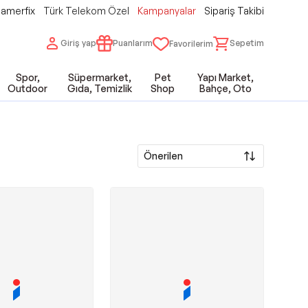
amerfix
Türk Telekom Özel
Kampanyalar
Sipariş Takibi
Giriş yap
Puanlarım
Sepetim
Favorilerim
Spor,
Süpermarket,
Pet
Yapı Market,
Outdoor
Gıda, Temizlik
Shop
Bahçe, Oto
Önerilen