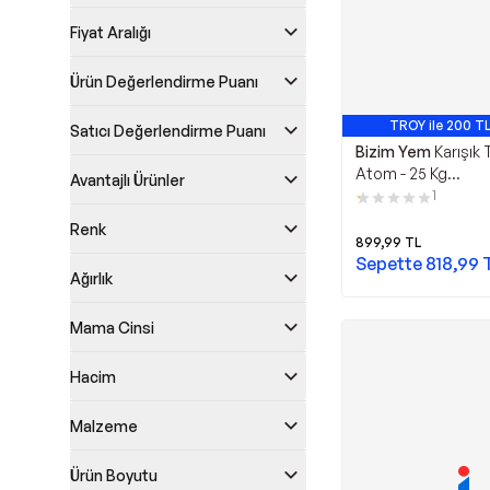
Fiyat Aralığı
Ürün Değerlendirme Puanı
TROY ile 200 TL
Satıcı Değerlendirme Puanı
Bizim Yem
Karışık
Atom - 25 Kg
Avantajlı Ürünler
(Tavuk,Ördek,Kaz
1
Kanatlılar Için)
Renk
899,99
TL
Sepette
818,99
Ağırlık
Mama Cinsi
Hacim
Malzeme
Ürün Boyutu