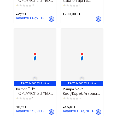
TOPLAYICI 12'Lİ YEDEK
Cabrio Taşıma
RULO + APARAT
Çantası 50x32x35cm
11
1
Pembe
1.900,00
TL
499,90
TL
Sepette
449,91
TL
TROY ile 200 TL İndirim
TROY ile 200 TL İndirim
TÜY
Nova
Fulmon
Zampa
TOPLAYICI 16'LI YEDEK
Kedi/Köpek Arabası
RULO VE APARAT
52x76.5x95cm
6
3
Pembe
388,90
TL
4.274,00
TL
Sepette
350,01
TL
Sepette
4.145,78
TL