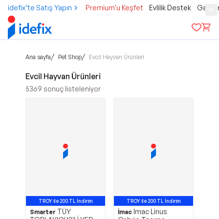
idefix’te Satış Yapın
Premium'u Keşfet
Evlilik Destek
Gamer
/
/
Ana sayfa
Pet Shop
Evcil Hayvan Ürünleri
Evcil Hayvan Ürünleri
5369
sonuç listeleniyor
TROY ile 200 TL İndirim
TROY ile 200 TL İndirim
TÜY
Imac Linus
Smarter
İmac