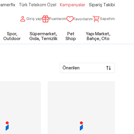
amerfix
Türk Telekom Özel
Kampanyalar
Sipariş Takibi
Giriş yap
Puanlarım
Sepetim
Favorilerim
Spor,
Süpermarket,
Pet
Yapı Market,
Outdoor
Gıda, Temizlik
Shop
Bahçe, Oto
Önerilen