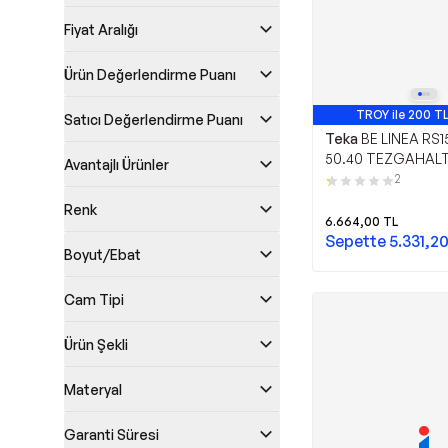
Fiyat Aralığı
Ürün Değerlendirme Puanı
TROY ile 200 TL
Satıcı Değerlendirme Puanı
Teka
BE LINEA RS1
50.40 TEZGAHALT
Avantajlı Ürünler
EVYESİ
2
Renk
6.664,00
TL
Sepette
5.331,2
Boyut/Ebat
Cam Tipi
Ürün Şekli
Materyal
Garanti Süresi