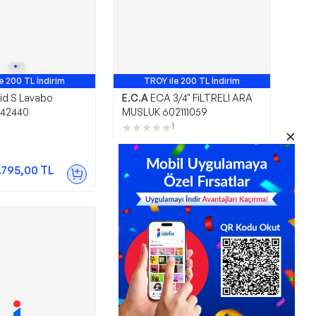
e 200 TL İndirim
TROY ile 200 TL İndirim
id S Lavabo
E.C.A
ECA 3/4" FiLTRELI ARA
A42440
MUSLUK 602111059
1
390,82
TL
.795,00
TL
Sepette
312,66
TL