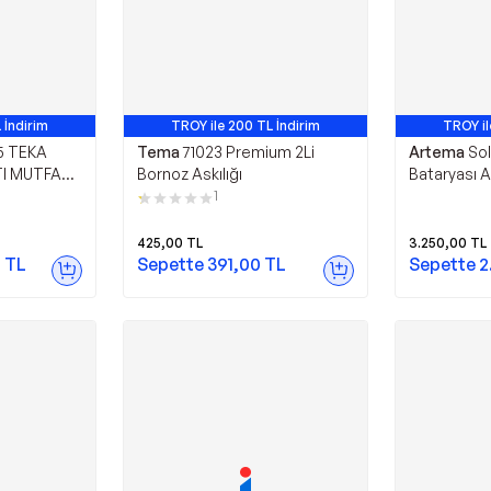
 İndirim
TROY ile 200 TL İndirim
TROY il
5 TEKA
Tema
71023 Premium 2Li
Artema
Sol
I MUTFAK
Bornoz Askılığı
Bataryası 
1
425,00
TL
3.250,00
TL
0
TL
Sepette
391,00
TL
Sepette
2