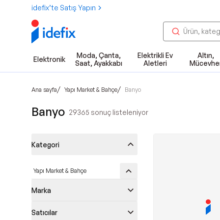
idefix’te Satış Yapın
Moda, Çanta,
Elektrikli Ev
Altın,
Elektronik
Saat, Ayakkabı
Aletleri
Mücevhe
/
/
Ana sayfa
Yapı Market & Bahçe
Banyo
Banyo
29365
sonuç listeleniyor
Kategori
Yapı Market & Bahçe
Marka
Satıcılar