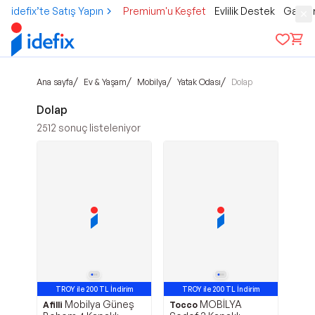
idefix’te Satış Yapın
Premium'u Keşfet
Evlilik Destek
Gamer
/
/
/
/
Ana sayfa
Ev & Yaşam
Mobilya
Yatak Odası
Dolap
Dolap
2512
sonuç listeleniyor
TROY ile 200 TL İndirim
TROY ile 200 TL İndirim
Mobilya Güneş
MOBİLYA
Afilli
Tocco