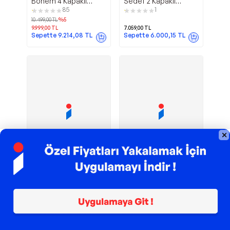
Bohem 4 Kapaklı
Sedef 2 Kapaklı
Gardrop Tamamı Mdf
Sürgülü Gardırop-
85
1
beyaz
10.499,00
TL
%
5
9.999,00
TL
7.059,00
TL
Sepette
9.214,08
TL
Sepette
6.000,15
TL
TROY ile 200 TL İndirim
TROY ile 200 TL İndirim
Sline 3 Kapılı
Tema 6
Metalia
EVDEMO
Aynalı Sürgülü
Kapak 2 Çekmeceli
Gardırop
Gardırop Atlantik
2
15
Çam Beyaz
7.999,00
TL
8.571,33
TL
Sepette
8.314,19
TL