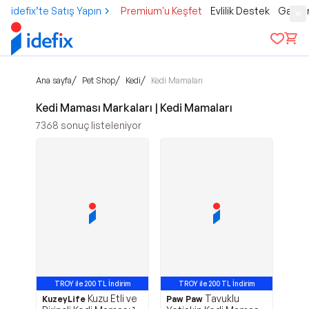
idefix’te Satış Yapın
Premium'u Keşfet
Evlilik Destek
Gamer
/
/
/
Ana sayfa
Pet Shop
Kedi
Kedi Mamaları
Kedi Maması Markaları | Kedi Mamaları
7368
sonuç listeleniyor
TROY ile 200 TL İndirim
TROY ile 200 TL İndirim
Kuzu Etli ve
Tavuklu
En Çok Satan 11. Ürün
En Çok Satan 12. Ürün
KuzeyLife
Paw Paw