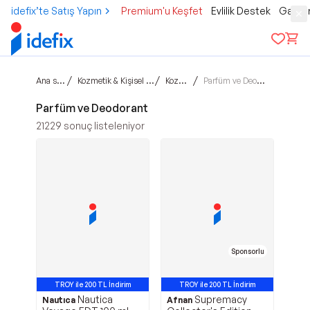
idefix’te Satış Yapın
Premium'u Keşfet
Evlilik Destek
Gamer
Ana sayfa
/
/
/
Kozmetik & Kişisel Bakım
Kozmetik
Parfüm ve Deodorant
Parfüm ve Deodorant
21229
sonuç listeleniyor
Sponsorlu
TROY ile 200 TL İndirim
TROY ile 200 TL İndirim
Nautica
Supremacy
En Çok Satan 1. Ürün
En Çok Satan 2. Ürün
Nautıca
Afnan