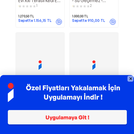
Evi Xxl Teraslı Kedi Evi
- Su Geçirmez -
5kg Ve Üzeri Kediler
Demonte - 4 Adet
1
2
Için XXL SİYAH
1.270,50
TL
1.000,00
TL
Sepette
1.156,15
TL
Sepette
910,00
TL
TROY ile 200 TL İndirim
TROY ile 200 TL İndirim
Dış
Plastik Kedi Evi
Kardemir Ahşap
Maskot
Mekan Osb Kedi Evi
- Su Geçirmez -
Dayanıklı Ve Su
Demonte - 2 Adet
1
Geçirmez Barınak
2.149,00
TL
600,00
TL
Sepette
546,00
TL