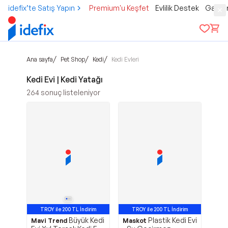
idefix’te Satış Yapın
Premium'u Keşfet
Evlilik Destek
Gamer
/
/
/
Ana sayfa
Pet Shop
Kedi
Kedi Evleri
Kedi Evi | Kedi Yatağı
264
sonuç listeleniyor
TROY ile 200 TL İndirim
TROY ile 200 TL İndirim
Büyük Kedi
Plastik Kedi Evi
Mavi Trend
Maskot