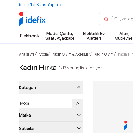
idefix’te Satış Yapın
Moda, Çanta,
Elektrikli Ev
Altın,
Elektronik
Saat, Ayakkabı
Aletleri
Mücevhe
/
/
/
/
Ana sayfa
Moda
Kadın Giyim & Aksesuar
Kadın Giyim
Kadın Hır
Kadın Hırka
1213
sonuç listeleniyor
Kategori
Moda
Marka
Satıcılar