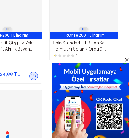
e 200 TL İndirim
TROY ile 200 TL İndirim
 Fit Çizgili V Yaka
Lela
Standart Fit Balon Kol
t Akrilik Bayan
Fermuarlı Selanik Örgülü
88 Taş-Siyah
Bayan Hırka 4615562
3
LACİVERT
649,99
TL
24,99
TL
Sepette
552,49
TL