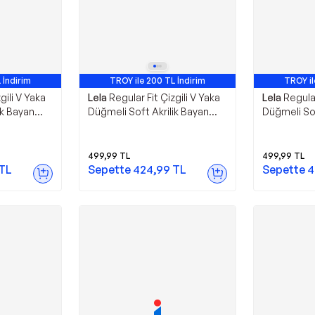
 İndirim
TROY ile 200 TL İndirim
TROY il
gili V Yaka
Lela
Regular Fit Çizgili V Yaka
Lela
Regular
ik Bayan
Düğmeli Soft Akrilik Bayan
Düğmeli Sof
n-Taş
Hırka 4615188 LACİVERT-TAŞ
Hırka 46151
499,99
TL
499,99
TL
TL
Sepette
424,99
TL
Sepette
4