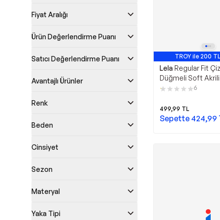
Fiyat Aralığı
Ürün Değerlendirme Puanı
TROY ile 200 TL
Satıcı Değerlendirme Puanı
Lela
Regular Fit Çiz
Düğmeli Soft Akril
Avantajlı Ürünler
Hırka 4615188 Vizo
6
Renk
499,99
TL
Sepette
424,99
Beden
Cinsiyet
Sezon
Materyal
Yaka Tipi