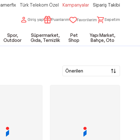
amerfix
Türk Telekom Özel
Kampanyalar
Sipariş Takibi
Giriş yap
Puanlarım
Sepetim
Favorilerim
Spor,
Süpermarket,
Pet
Yapı Market,
Outdoor
Gıda, Temizlik
Shop
Bahçe, Oto
Önerilen