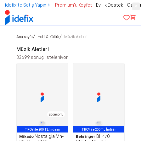
idefix’te Satış Yapın
Premium'u Keşfet
Evlilik Destek
Gamer
/
/
Ana sayfa
Hobi & Kültür
Müzik Aletleri
Müzik Aletleri
33699
sonuç listeleniyor
Sponsorlu
TROY ile 200 TL İndirim
TROY ile 200 TL İndirim
Nostalgia Mn-
BH470
En Çok Satan 1. Ürün
En Çok Satan 2. Ürün
Mikado
Behringer