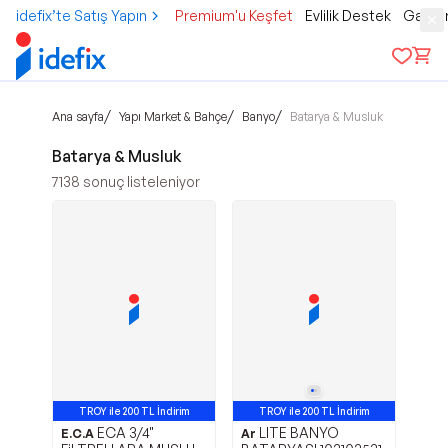
idefix’te Satış Yapın
Premium'u Keşfet
Evlilik Destek
Gamer
/
/
/
Ana sayfa
Yapı Market & Bahçe
Banyo
Batarya & Musluk
Batarya & Musluk
7138
sonuç listeleniyor
TROY ile 200 TL İndirim
TROY ile 200 TL İndirim
ECA 3/4"
LITE BANYO
E.C.A
Ar