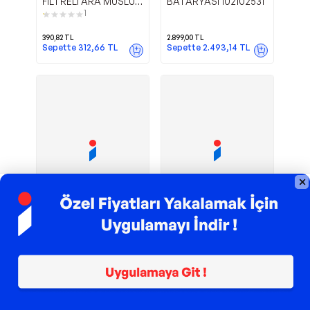
FiLTRELI ARA MUSLUK
BATARYASI 102102531
602111059
1
390,82
TL
2.899,00
TL
Sepette
312,66
TL
Sepette
2.493,14
TL
TROY ile 200 TL İndirim
TROY ile 200 TL İndirim
A42731-
A45206-
Artema
Artema
Artema Root Square
Artema Ara Musluk
Lavabo Bataryası
1
2
Large Krom
4.750,00
TL
960,32
TL
Sepette
4.085,00
TL
Sepette
883,49
TL