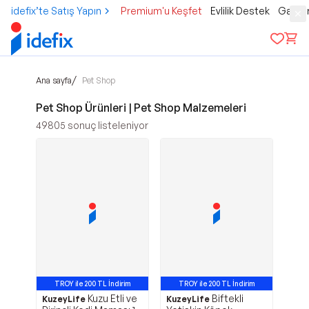
idefix’te Satış Yapın
Premium'u Keşfet
Evlilik Destek
Gamer
/
Ana sayfa
Pet Shop
Pet Shop Ürünleri | Pet Shop Malzemeleri
49805
sonuç listeleniyor
TROY ile 200 TL İndirim
TROY ile 200 TL İndirim
Kuzu Etli ve
Biftekli
En Çok Satan 19. Ürün
KuzeyLife
KuzeyLife