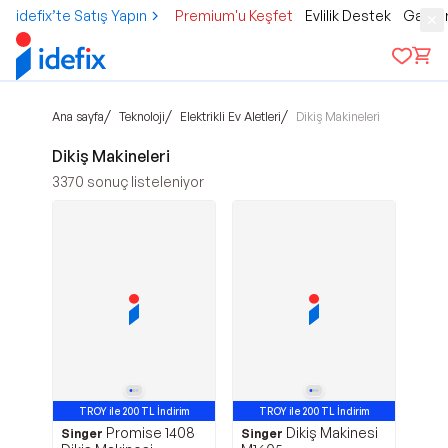
idefix’te Satış Yapın
Premium'u Keşfet
Evlilik Destek
Gamer
/
/
/
Ana sayfa
Teknoloji
Elektrikli Ev Aletleri
Dikiş Makineleri
Dikiş Makineleri
3370
sonuç listeleniyor
TROY ile 200 TL İndirim
TROY ile 200 TL İndirim
Promise 1408
Dikiş Makinesi
Singer
Singer