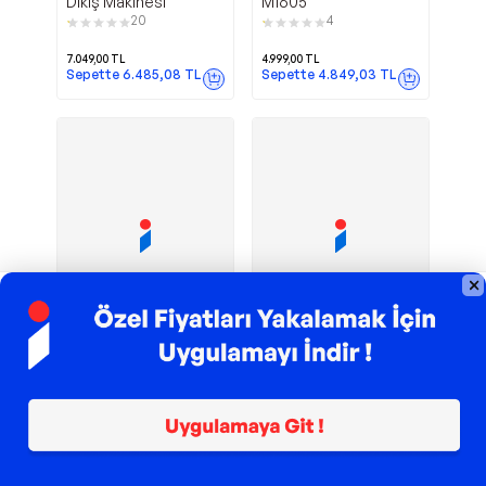
Dikiş Makinesi
M1605
20
4
7.049,00
TL
4.999,00
TL
Sepette
6.485,08
TL
Sepette
4.849,03
TL
TROY ile 200 TL İndirim
TROY ile 200 TL İndirim
2282 Tradition
Brilliance 6160
Singer
Singer
Dikiş Makinesi
Elektronik Dikiş
Makinesi
6
3
8.414,90
TL
%
8
7.721,72
TL
8.499,00
TL
Sepette
7.567,29
TL
Sepette
8.244,03
TL