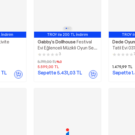
 İndirim
TROY ile 200 TL İndirim
TROY il
ivite
Gabby's Dollhouse
Festival
Dede Oyun
Evi Eğlenceli Müzikli Oyun Seti
Tatil Evi 03
6070742
3
5.799,00
TL
%
3
5.599,00
TL
1.479,99
TL
TL
Sepette
5.431,03
TL
Sepette
1