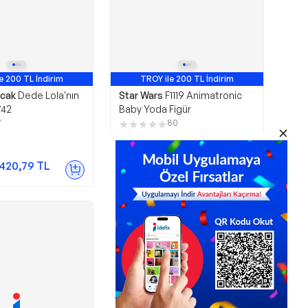
e 200 TL İndirim
TROY ile 200 TL İndirim
cak
Dede Lola'nın
Star Wars
F1119 Animatronic
742
Baby Yoda Figür
7
80
2.799,00
TL
.420,79
TL
Sepette
2.749,00
TL