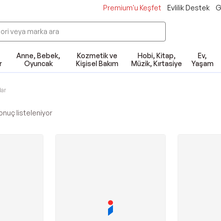
Premium'u Keşfet
Evlilik Destek
G
Anne, Bebek,
Kozmetik ve
Hobi, Kitap,
Ev,
r
Oyuncak
Kişisel Bakım
Müzik, Kırtasiye
Yaşam
lar
nuç listeleniyor