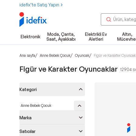
idefix’te Satış Yapın
Moda, Çanta,
Elektrikli Ev
Altın,
Elektronik
Saat, Ayakkabı
Aletleri
Mücevhe
/
/
/
Ana sayfa
Anne Bebek Çocuk
Oyuncak
Figür ve Karakter Oyuncak
Figür ve Karakter Oyuncaklar
12904
so
Kategori
Anne Bebek Çocuk
Marka
Satıcılar