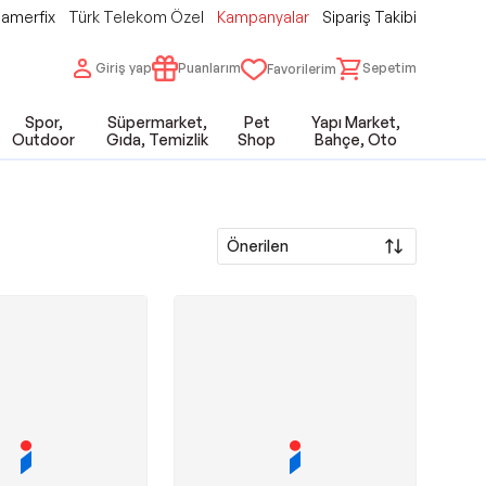
amerfix
Türk Telekom Özel
Kampanyalar
Sipariş Takibi
Giriş yap
Puanlarım
Sepetim
Favorilerim
Spor,
Süpermarket,
Pet
Yapı Market,
Outdoor
Gıda, Temizlik
Shop
Bahçe, Oto
Önerilen