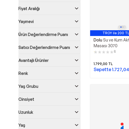
Fiyat Aralığı
Yayınevi
TROY ile 200 TL
Ürün Değerlendirme Puanı
Dolu
Su ve Kum Akt
Masası 3070
Satıcı Değerlendirme Puanı
8
Avantajlı Ürünler
1.799,00
TL
Sepette
1.727,04
Renk
Yaş Grubu
Cinsiyet
Uzunluk
Yaş