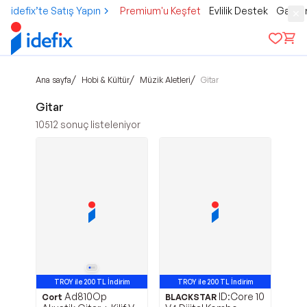
idefix’te Satış Yapın
Premium'u Keşfet
Evlilik Destek
Gamer
/
/
/
Ana sayfa
Hobi & Kültür
Müzik Aletleri
Gitar
Gitar
10512
sonuç listeleniyor
TROY ile 200 TL İndirim
TROY ile 200 TL İndirim
Ad810Op
ID:Core 10
En Çok Satan 2. Ürün
En Çok Satan 5. Ürün
Cort
BLACKSTAR