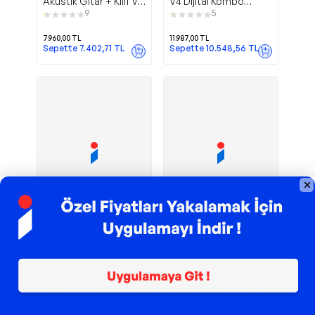
Akustik Gitar + Kilif Ve
V4 Dijital Kombo
Pena Hediyeli
Elektro Gitar Amfi
9
5
7.960,00
TL
11.987,00
TL
Sepette
7.402,71
TL
Sepette
10.548,56
TL
Sponsorlu
TROY ile 200 TL İndirim
TROY ile 200 TL İndirim
Luca C-
GRG121DX BKF
Fourtune
Ibanez
180OR Turuncu Klasik
Elektro Gitar
Gitar Seti 4/4 Sap
9
7
Ayarlı
14.261,48
TL
%
3
2.590,00
TL
13.871,35
TL
Sepette
2.279,20
TL
Sepette
13.177,78
TL