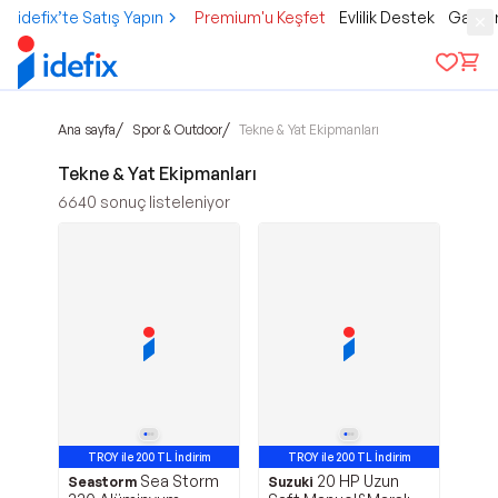
idefix’te Satış Yapın
Premium'u Keşfet
Evlilik Destek
Gamer
/
/
Ana sayfa
Spor & Outdoor
Tekne & Yat Ekipmanları
Tekne & Yat Ekipmanları
6640
sonuç listeleniyor
TROY ile 200 TL İndirim
TROY ile 200 TL İndirim
Sea Storm
20 HP Uzun
Avantajlı Ürün
Avantajlı Ürün
Seastorm
Suzuki